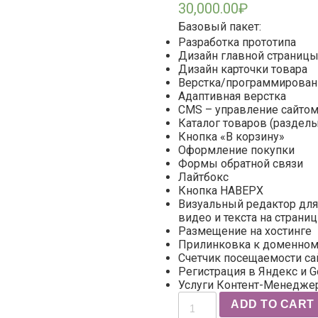
30,000.00
₽
Базовый пакет:
Разработка прототипа
Дизайн главной страницы
Дизайн карточки товара
Верстка/программирован
Адаптивная верстка
CMS – управление сайто
Каталог товаров (раздел
Кнопка «В корзину»
Оформление покупки
Формы обратной связи
Лайтбокс
Кнопка НАВЕРХ
Визуальный редактор для
видео и текста на страни
Размещение на хостинге
Прилинковка к доменном
Счетчик посещаемости са
Регистрация в Яндекс и G
Услуги Контент-Менедже
Интернет-
ADD TO CART
магазин