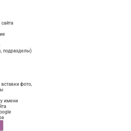
 сайта
ие
м
ы, подразделы)
 вставки фото,
цы
у имени
йта
oogle
ра