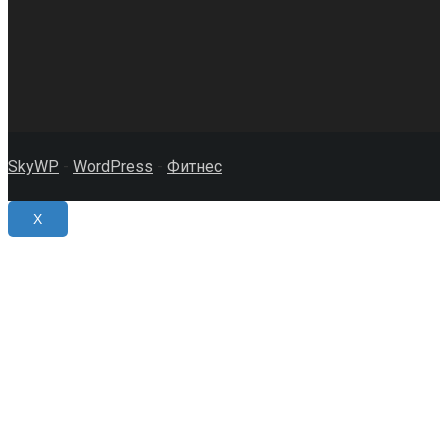
SkyWP
-
WordPress
-
Фитнес
X