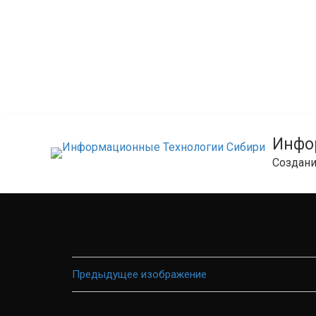
Перейти
к
содержимому
Инфо
Создани
Предыдущее изображение