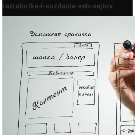
razrabotka-i-sozdanie-veb-sajtov